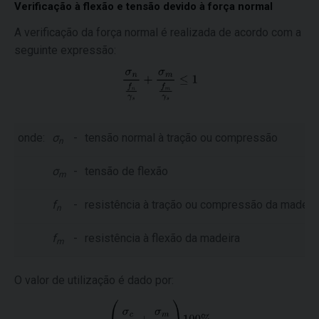
Verificação à flexão e tensão devido à força normal
A verificação da força normal é realizada de acordo com a
seguinte expressão:
onde:
σ
-
tensão normal à tração ou compressão
n
σ
-
tensão de flexão
m
f
-
resistência à tração ou compressão da madeir
n
f
-
resistência à flexão da madeira
m
O valor de utilização é dado por: