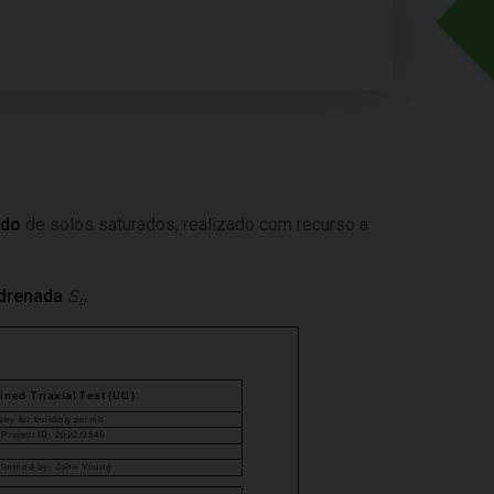
ado
de solos saturados, realizado com recurso a
 drenada
S
.
u