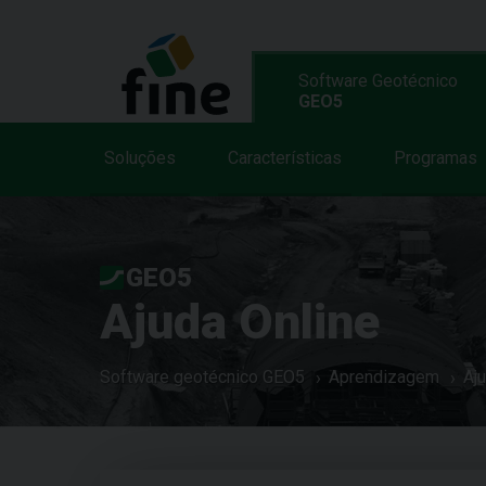
Software Geotécnico
GEO5
Soluções
Características
Programas
GEO5
Ajuda Online
Software geotécnico GEO5
Aprendizagem
Aj