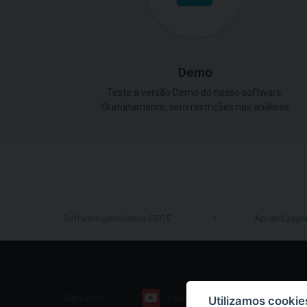
Demo
Teste a versão Demo do nosso software.
Gratuitamente, sem restrições nas análises
Software geotécnico GEO5
Aprendizag
Siga-nos:
Youtube
Facebook
Utilizamos cookie