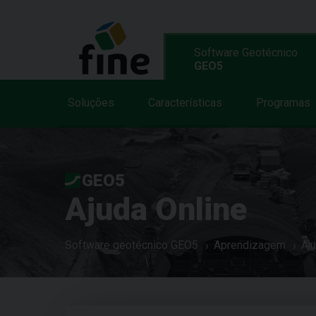
Software Geotécnico
GEO5
Soluções
Características
Programas
GEO5
Ajuda Online
Software geotécnico GEO5
Aprendizagem
Aj