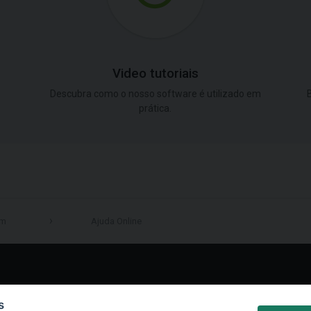
Video tutoriais
Descubra como o nosso software é utilizado em
B
prática.
em
Ajuda Online
LinkedIn
s