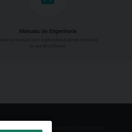
Manuais de Engenharia
aixe os manuais com explicações práticas e teóricas
do uso do software.
Authorized Partner Network