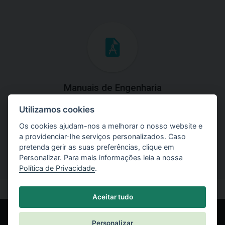
Manuais de Engenharia
Utilizamos cookies
Baixe os manuais com explicações práticas e teóricas do
uso do software.
Os cookies ajudam-nos a melhorar o nosso website e
a providenciar-lhe serviços personalizados. Caso
pretenda gerir as suas preferências, clique em
Personalizar. Para mais informações leia a nossa
Política de Privacidade
.
Aceitar tudo
Personalizar