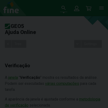
GEO5
Ajuda Online
Tree
Settings
Verificação
A
janela
"
Verificação
" mostra os resultados da análise.
Podem ser executadas
várias computações
para cada
tarefa.
A aparência da janela é ajustada conforme a
metodologia
de verificação
selecionada.