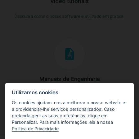
Video tutoriais
Descubra como o nosso software é utilizado em prática.
Manuais de Engenharia
Utilizamos cookies
Baixe os manuais com explicações práticas e teóricas do
uso do software.
Os cookies ajudam-nos a melhorar o nosso website e
a providenciar-lhe serviços personalizados. Caso
pretenda gerir as suas preferências, clique em
Personalizar. Para mais informações leia a nossa
Política de Privacidade
.