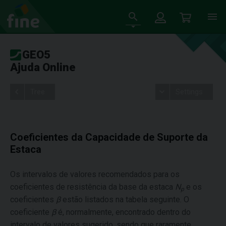
GEO5
Ajuda Online
Tree
Settings
Coeficientes da Capacidade de Suporte da
Estaca
Os intervalos de valores recomendados para os
coeficientes de resistência da base da estaca
N
e os
p
coeficientes
β
estão listados na tabela seguinte. O
coeficiente
β
é, normalmente, encontrado dentro do
intervalo de valores sugerido, sendo que raramente