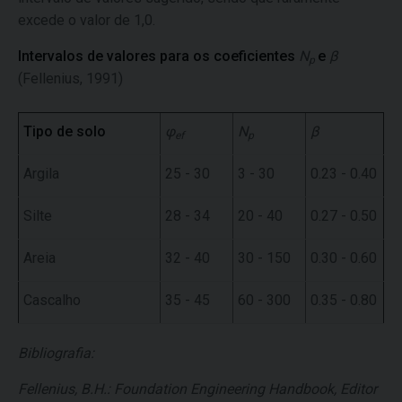
excede o valor de 1,0.
Intervalos de valores para os coeficientes
N
e
β
p
(Fellenius, 1991)
Tipo de solo
φ
N
β
ef
p
Argila
25 - 30
3 - 30
0.23 - 0.40
Silte
28 - 34
20 - 40
0.27 - 0.50
Areia
32 - 40
30 - 150
0.30 - 0.60
Cascalho
35 - 45
60 - 300
0.35 - 0.80
Bibliografia:
Fellenius, B.H.: Foundation Engineering Handbook, Editor