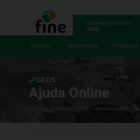
Software Geotécnico
GEO5
Soluções
Características
Programas
GEO5
Ajuda Online
Software geotécnico GEO5
Aprendizagem
Aj