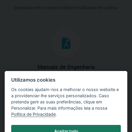
Descubra como o nosso software é utilizado em prática.
Manuais de Engenharia
Utilizamos cookies
Baixe os manuais com explicações práticas e teóricas do
uso do software.
Os cookies ajudam-nos a melhorar o nosso website e
a providenciar-lhe serviços personalizados. Caso
pretenda gerir as suas preferências, clique em
Personalizar. Para mais informações leia a nossa
Política de Privacidade
.
Aceitar tudo