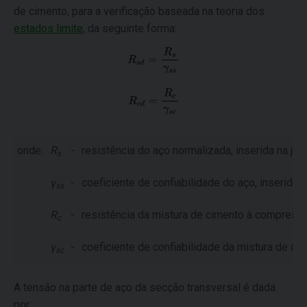
de cimento, para a verificação baseada na teoria dos
estados limite
, da seguinte forma:
onde:
R
-
resistência do aço normalizada, inserida na jane
s
γ
-
coeficiente de confiabilidade do aço, inserido 
ss
R
-
resistência da mistura de cimento à compressão
c
γ
-
coeficiente de confiabilidade da mistura de cim
sc
A tensão na parte de aço da secção transversal é dada
por: