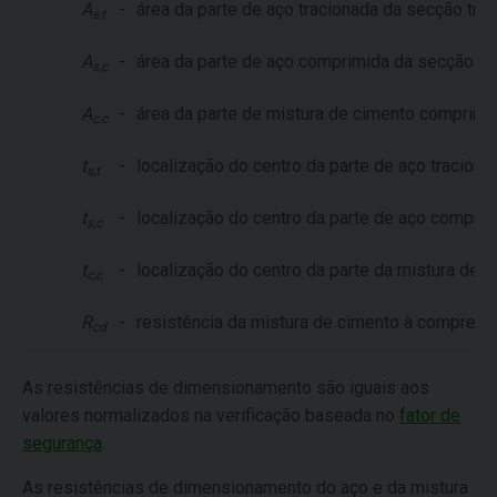
A
-
área da parte de aço tracionada da secção tra
s,t
A
-
área da parte de aço comprimida da secção tr
s,c
A
-
área da parte de mistura de cimento comprimi
c,c
t
-
localização do centro da parte de aço traciona
s,t
t
-
localização do centro da parte de aço compri
s,c
t
-
localização do centro da parte da mistura de 
c,c
R
-
resistência da mistura de cimento à compre
cd
As resistências de dimensionamento são iguais aos
valores normalizados na verificação baseada no
fator de
segurança
.
As resistências de dimensionamento do aço e da mistura