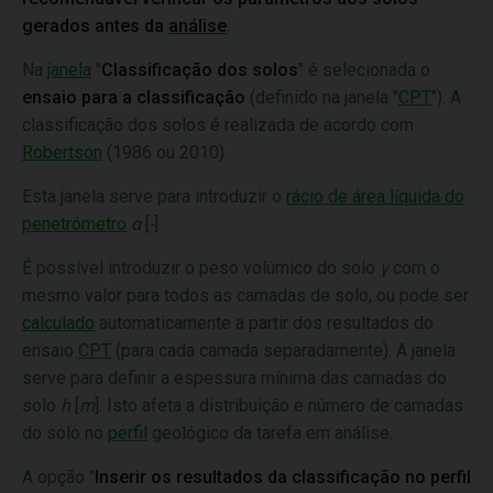
gerados antes da
análise
.
Na
janela
"
Classificação dos solos
" é selecionada o
ensaio para a classificação
(definido na janela "
CPT
"). A
classificação dos solos é realizada de acordo com
Robertson
(1986 ou 2010).
Esta janela serve para introduzir o
rácio de área líquida do
penetrómetro
α
[
-
].
É possível introduzir o peso volúmico do solo
γ
com o
mesmo valor para todos as camadas de solo, ou pode ser
calculado
automaticamente a partir dos resultados do
ensaio
CPT
(para cada camada separadamente). A janela
serve para definir a espessura mínima das camadas do
solo
h
[
m
]. Isto afeta a distribuição e número de camadas
do solo no
perfil
geológico da tarefa em análise.
A opção "
Inserir os resultados da classificação no perfil