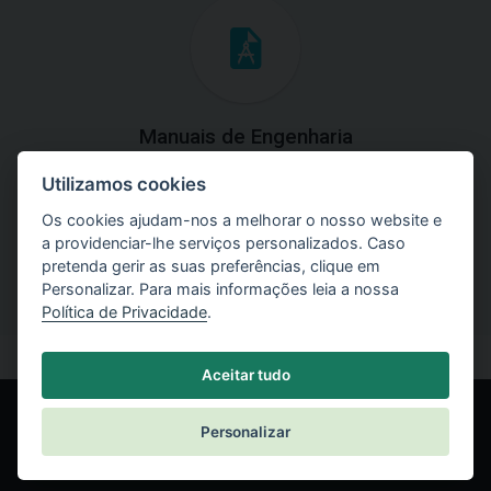
Manuais de Engenharia
Utilizamos cookies
Baixe os manuais com explicações práticas e teóricas do
uso do software.
Os cookies ajudam-nos a melhorar o nosso website e
a providenciar-lhe serviços personalizados. Caso
pretenda gerir as suas preferências, clique em
Personalizar. Para mais informações leia a nossa
Política de Privacidade
.
Aceitar tudo
Personalizar
© Fine spol. s r.o.