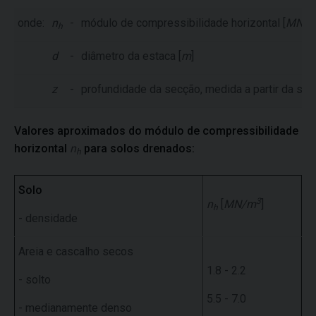
onde:
n
-
módulo de compressibilidade horizontal [
MN/
h
d
-
diâmetro da estaca [
m
]
z
-
profundidade da secção, medida a partir da super
Valores aproximados do módulo de compressibilidade
horizontal
n
para solos drenados:
h
Solo
3
n
[
MN/m
]
h
- densidade
Areia e cascalho secos
1.8 - 2.2
- solto
5.5 - 7.0
- medianamente denso