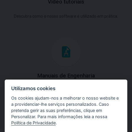
Video tutoriais
Descubra como o nosso software é utilizado em prática.
Manuais de Engenharia
Utilizamos cookies
Baixe os manuais com explicações práticas e teóricas do
uso do software.
Os cookies ajudam-nos a melhorar o nosso website e
a providenciar-lhe serviços personalizados. Caso
pretenda gerir as suas preferências, clique em
Personalizar. Para mais informações leia a nossa
Política de Privacidade
.