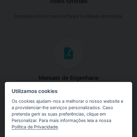
Video tutoriais
Descubra como o nosso software é utilizado em prática.
Manuais de Engenharia
Utilizamos cookies
Baixe os manuais com explicações práticas e teóricas do
uso do software.
Os cookies ajudam-nos a melhorar o nosso website e
a providenciar-lhe serviços personalizados. Caso
pretenda gerir as suas preferências, clique em
Personalizar. Para mais informações leia a nossa
Política de Privacidade
.