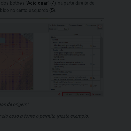
 dos botões "
Adicionar
" (
4
), na parte direita da
bido no canto esquerdo (
5
).
dos de origem"
nela caso a fonte o permita (neste exemplo,