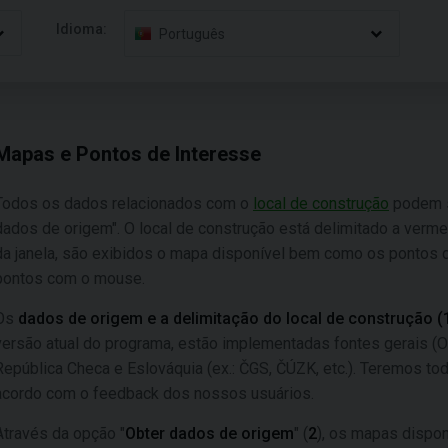
Idioma:
Português
Mapas e Pontos de Interesse
Todos os dados relacionados com o
local de construção
podem se
dados de origem". O local de construção está delimitado a verme
da janela, são exibidos o mapa disponível bem como os pontos de
pontos com o mouse.
Os
dados de origem e a delimitação do local de construção (
versão atual do programa, estão implementadas fontes gerais (O
República Checa e Eslováquia (ex.: ČGS, ČÚZK, etc.). Teremos t
acordo com o feedback dos nossos usuários.
Através da opção "
Obter dados de origem
" (
2
), os mapas dispo