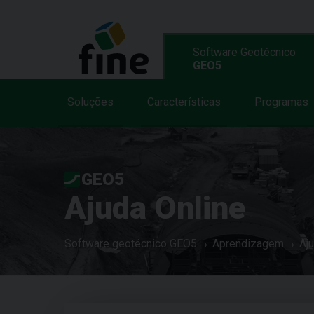
Software Geotécnico
GEO5
Soluções
Características
Programas
GEO5
Ajuda Online
Software geotécnico GEO5
Aprendizagem
Aj