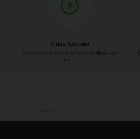
Video tutoriais
Descubra como o nosso software é utilizado em
B
prática.
em
Ajuda Online