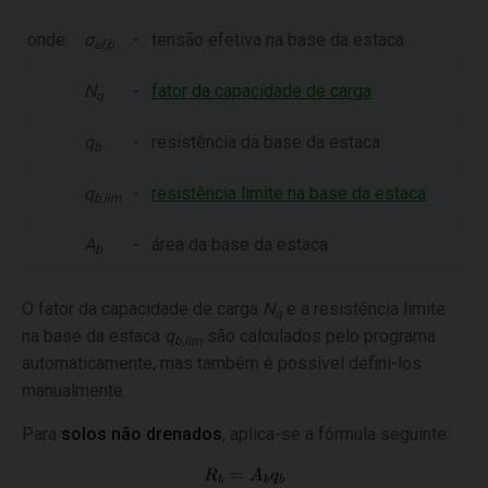
onde:
σ
-
tensão efetiva na base da estaca
ef,b
N
-
fator da capacidade de carga
q
q
-
resistência da base da estaca
b
q
-
resistência limite na base da estaca
b,lim
A
-
área da base da estaca
b
O fator da capacidade de carga
N
e a resistência limite
q
na base da estaca
q
são calculados pelo programa
b,lim
automaticamente, mas também é possível defini-los
manualmente.
Para
solos não drenados
, aplica-se a fórmula seguinte: