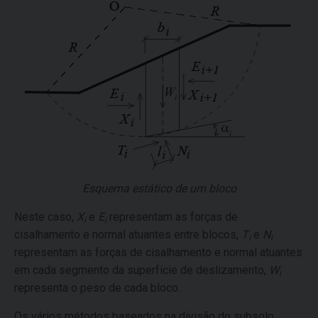
Esquema estático de um bloco
Neste caso,
X
e
E
representam as forças de
i
i
cisalhamento e normal atuantes entre blocos,
T
e
N
i
i
representam as forças de cisalhamento e normal atuantes
em cada segmento da superfície de deslizamento,
W
i
representa o peso de cada bloco.
Os vários métodos baseados na divisão do subsolo