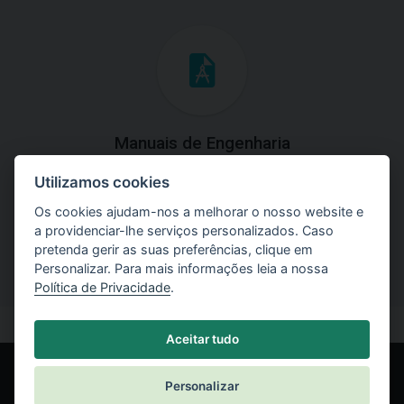
Manuais de Engenharia
Utilizamos cookies
Baixe os manuais com explicações práticas e teóricas do
uso do software.
Os cookies ajudam-nos a melhorar o nosso website e
a providenciar-lhe serviços personalizados. Caso
pretenda gerir as suas preferências, clique em
Personalizar. Para mais informações leia a nossa
Política de Privacidade
.
Aceitar tudo
Personalizar
© Fine spol. s r.o.