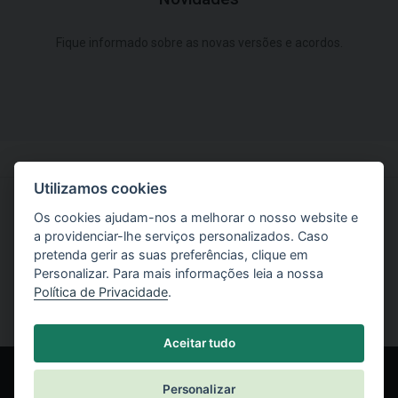
Fique informado sobre as novas versões e acordos.
Utilizamos cookies
Os cookies ajudam-nos a melhorar o nosso website e
Experimente o software GEO5
a providenciar-lhe serviços personalizados. Caso
pretenda gerir as suas preferências, clique em
Versão de Teste Gratuita
Personalizar. Para mais informações leia a nossa
Política de Privacidade
.
Aceitar tudo
Personalizar
© Fine spol. s r.o.