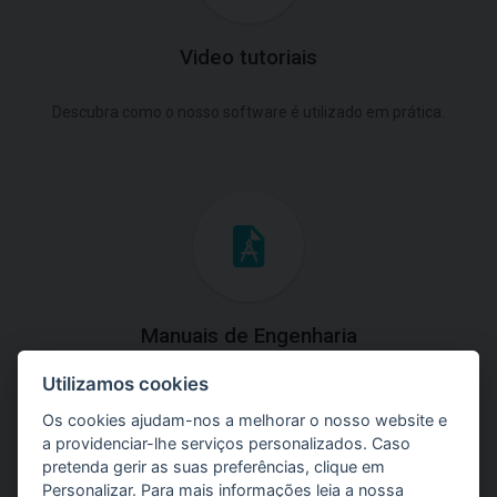
Video tutoriais
Descubra como o nosso software é utilizado em prática.
Manuais de Engenharia
Utilizamos cookies
Baixe os manuais com explicações práticas e teóricas do
uso do software.
Os cookies ajudam-nos a melhorar o nosso website e
a providenciar-lhe serviços personalizados. Caso
pretenda gerir as suas preferências, clique em
Personalizar. Para mais informações leia a nossa