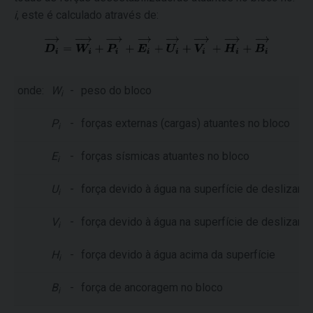
i
, este é calculado através de:
onde:
W
-
peso do bloco
i
P
-
forças externas (cargas) atuantes no bloco
i
E
-
forças sísmicas atuantes no bloco
i
U
-
força devido à água na superfície de deslizame
i
V
-
força devido à água na superfície de deslizame
i
H
-
força devido à água acima da superfície
i
B
-
força de ancoragem no bloco
i