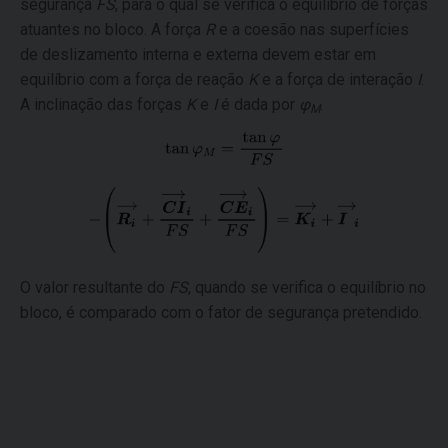
segurança
FS
, para o qual se verifica o equilíbrio de forças
atuantes no bloco. A força
R
e a coesão nas superfícies
de deslizamento interna e externa devem estar em
equilíbrio com a força de reação
K
e a força de interação
I
.
A inclinação das forças
K
e
I
é dada por
φ
.
M
O valor resultante do
FS
, quando se verifica o equilíbrio no
bloco, é comparado com o fator de segurança pretendido.