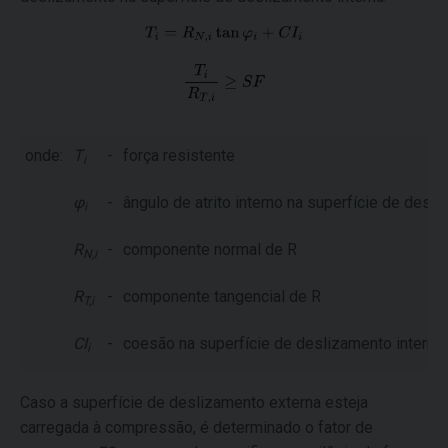
onde:
T
-
força resistente
i
φ
-
ângulo de atrito interno na superfície de desli
i
R
-
componente normal de R
N,i
R
-
componente tangencial de R
T,i
CI
-
coesão na superfície de deslizamento interna
i
Caso a superfície de deslizamento externa esteja
carregada à compressão, é determinado o fator de