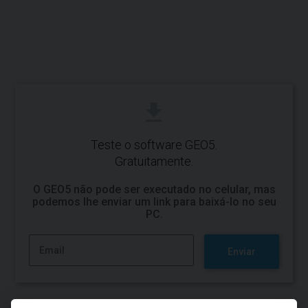
Teste o software GEO5.
Gratuitamente.
O GEO5 não pode ser executado no celular, mas
podemos lhe enviar um link para baixá-lo no seu
PC.
Enviar