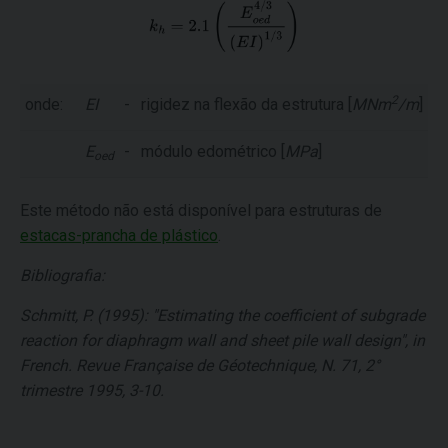
2
onde:
EI
-
rigidez na flexão da estrutura [
MNm
/m
]
E
-
módulo edométrico [
MPa
]
oed
Este método não está disponível para estruturas de
estacas-prancha de plástico
.
Bibliografia:
Schmitt, P. (1995): "Estimating the coefficient of subgrade
reaction for diaphragm wall and sheet pile wall design", in
French. Revue Française de Géotechnique, N. 71, 2°
trimestre 1995, 3-10.