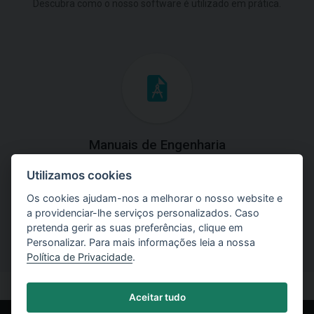
Descubra como o nosso software é utilizado em prática.
Manuais de Engenharia
Utilizamos cookies
Baixe os manuais com explicações práticas e teóricas do
uso do software.
Os cookies ajudam-nos a melhorar o nosso website e
a providenciar-lhe serviços personalizados. Caso
pretenda gerir as suas preferências, clique em
Personalizar. Para mais informações leia a nossa
Política de Privacidade
.
Aceitar tudo