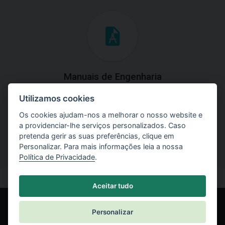
Manuais de Engenharia
Utilizamos cookies
Baixe os manuais com explicações práticas e teóricas do
uso do software.
Os cookies ajudam-nos a melhorar o nosso website e
a providenciar-lhe serviços personalizados. Caso
pretenda gerir as suas preferências, clique em
Personalizar. Para mais informações leia a nossa
Política de Privacidade
.
Aceitar tudo
Personalizar
© Fine spol. s r.o.