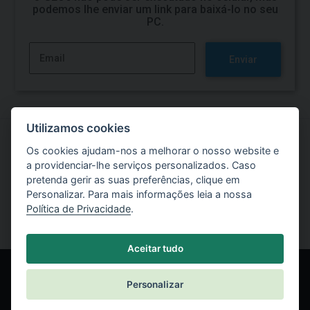
podemos lhe enviar um link para baixá-lo no seu
PC.
Enviar
Utilizamos cookies
Os cookies ajudam-nos a melhorar o nosso website e
Experimente o software GEO5
a providenciar-lhe serviços personalizados. Caso
pretenda gerir as suas preferências, clique em
Versão de Teste Gratuita
Personalizar. Para mais informações leia a nossa
Política de Privacidade
.
Aceitar tudo
Personalizar
© Fine spol. s r.o.