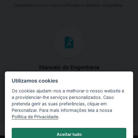
Descubra como o nosso software é utilizado em prática.
Manuais de Engenharia
Utilizamos cookies
Baixe os manuais com explicações práticas e teóricas do
uso do software.
Os cookies ajudam-nos a melhorar o nosso website e
a providenciar-lhe serviços personalizados. Caso
pretenda gerir as suas preferências, clique em
Personalizar. Para mais informações leia a nossa
Política de Privacidade
.
Aceitar tudo