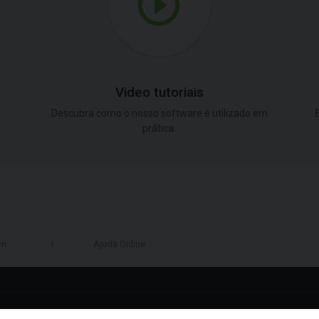
Video tutoriais
Descubra como o nosso software é utilizado em
B
prática.
em
Ajuda Online