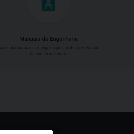
Manuais de Engenharia
aixe os manuais com explicações práticas e teóricas
do uso do software.