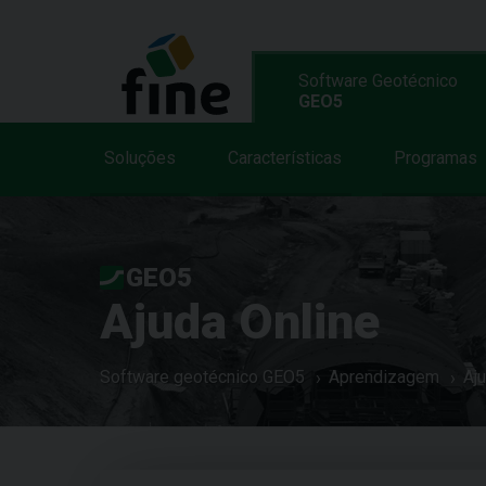
Software Geotécnico
GEO5
Soluções
Características
Programas
GEO5
Ajuda Online
Software geotécnico GEO5
Aprendizagem
Aj