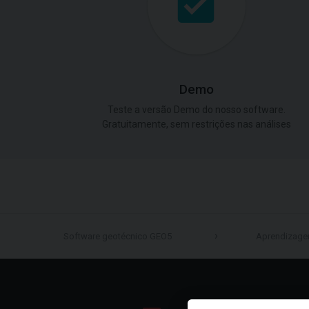
Demo
Teste a versão Demo do nosso software.
Gratuitamente, sem restrições nas análises
Software geotécnico GEO5
Aprendizag