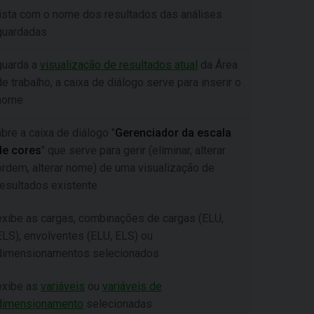
lista com o nome dos resultados das análises
guardadas
guarda a
visualização de resultados atual
da Área
de trabalho, a caixa de diálogo serve para inserir o
nome
abre a caixa de diálogo "
Gerenciador da escala
de cores
" que serve para gerir (eliminar, alterar
ordem, alterar nome) de uma visualização de
resultados existente
exibe as cargas, combinações de cargas (ELU,
ELS), envolventes (ELU, ELS) ou
dimensionamentos selecionados
exibe as
variáveis
ou
variáveis de
dimensionamento
selecionadas