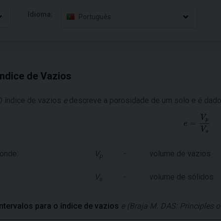
Idioma:
Português
Índice de Vazios
O índice de vazios
e
descreve a porosidade de um solo e é dado
onde:
V
-
volume de vazios
p
V
-
volume de sólidos
s
Intervalos para o índice de vazios
e
(Braja M. DAS: Principles 