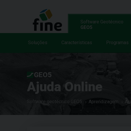
Software Geotécnico
GEO5
Soluções
Características
Programas
GEO5
Ajuda Online
Software geotécnico GEO5
Aprendizagem
Aj