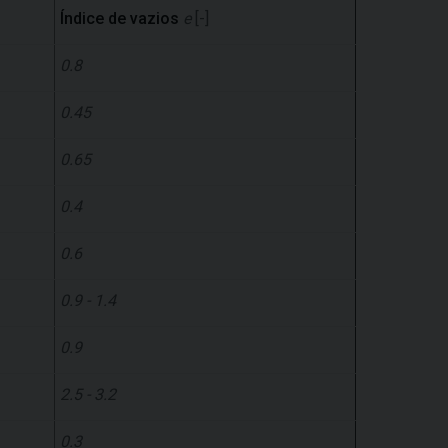
Índice de vazios
e
[-]
0.8
0.45
0.65
0.4
0.6
0.9 - 1.4
0.9
2.5 - 3.2
0.3