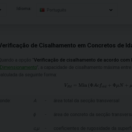
Idioma:
Português
Verificação de Cisalhamento em Concretos de Id
Quando a opção "
Verificação de cisalhamento de acordo com
Dimensionamento
", a capacidade de cisalhamento máxima entre 
calculada da seguinte forma:
onde:
A
-
área total da secção transversal
ϕ
-
área de concreto da secção transvers
c
,
μ
-
coeficientes de rugosidade da superf