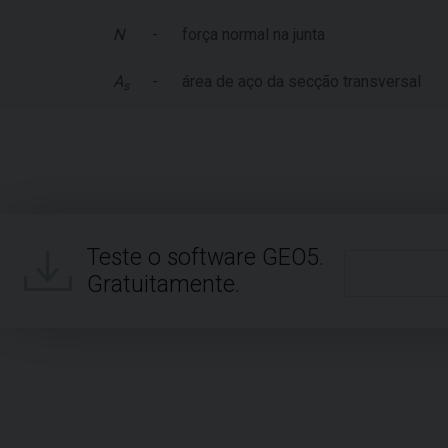
N
-
força normal na junta
A
-
área de aço da secção transversal
s
Teste o software GEO5.
Gratuitamente.