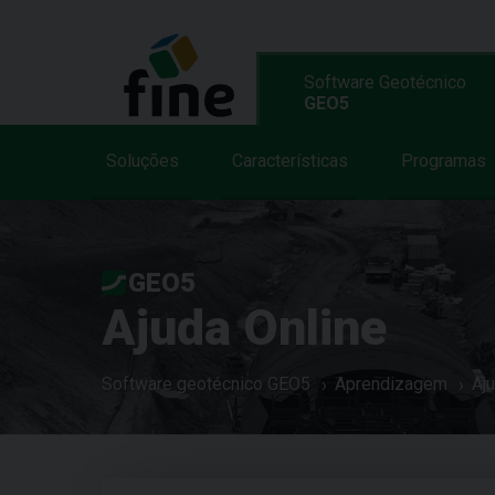
Software Geotécnico
GEO5
Soluções
Características
Programas
GEO5
Ajuda Online
Software geotécnico GEO5
Aprendizagem
Aj