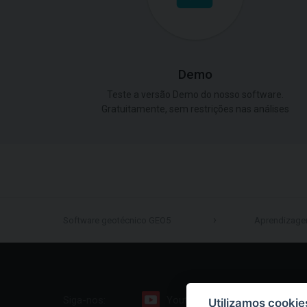
Demo
Teste a versão Demo do nosso software.
Gratuitamente, sem restrições nas análises
Software geotécnico GEO5
Aprendizag
Siga-nos:
Youtube
Facebook
Utilizamos cookie