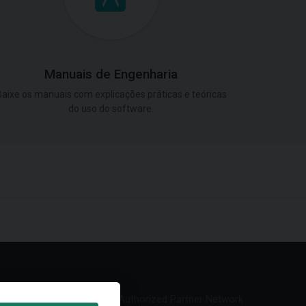
Manuais de Engenharia
aixe os manuais com explicações práticas e teóricas
do uso do software.
Authorized Partner Network