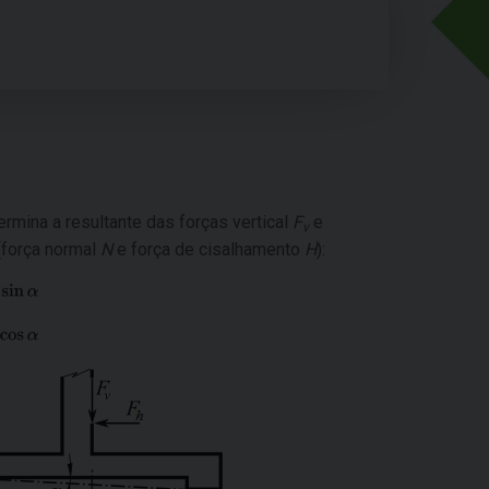
ermina a resultante das forças vertical
F
e
v
(força normal
N
e força de cisalhamento
H
):