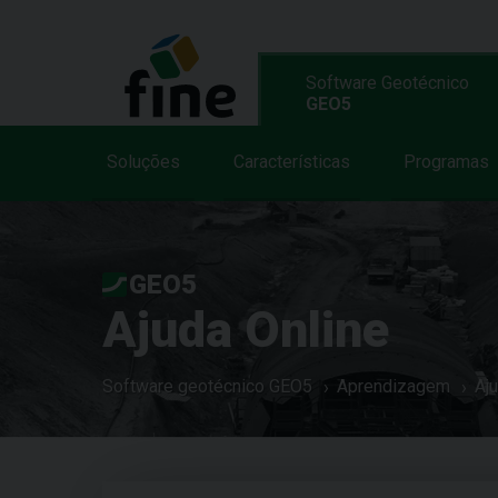
Software Geotécnico
GEO5
Soluções
Características
Programas
GEO5
Ajuda Online
Software geotécnico GEO5
Aprendizagem
Aj