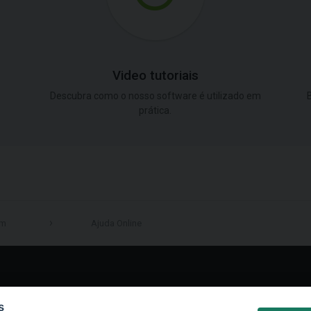
Video tutoriais
Descubra como o nosso software é utilizado em
B
prática.
em
Ajuda Online
LinkedIn
s