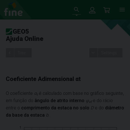
GEO5
Ajuda Online
Tree
Settings
Coeficiente Adimensional αt
O coeficiente
α
é calculado com base no gráfico seguinte,
t
em função do
ângulo de atrito interno
φ
e do rácio
ef
entre o
comprimento da estaca no solo
D
e do
diâmetro
da base da estaca
b
.