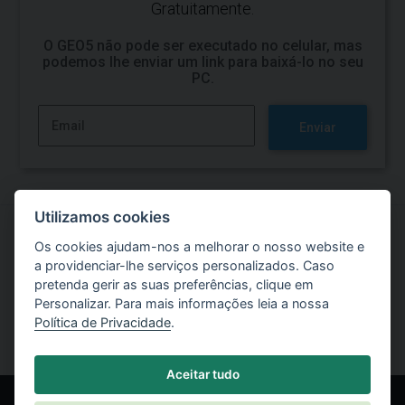
Gratuitamente.
O GEO5 não pode ser executado no celular, mas
podemos lhe enviar um link para baixá-lo no seu
PC.
Enviar
Utilizamos cookies
Os cookies ajudam-nos a melhorar o nosso website e
Experimente o software GEO5
a providenciar-lhe serviços personalizados. Caso
pretenda gerir as suas preferências, clique em
Versão de Teste Gratuita
Personalizar. Para mais informações leia a nossa
Política de Privacidade
.
Aceitar tudo