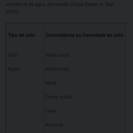
existência de água, densidade (Gopal Ranjan et. Rao,
2000):
Mó
Tipo de solo
Consistência ou Densidade do solo
E
s
Silte
Muito mole
0.2
Argila
Muito mole
2 -
Mole
5 -
Firme, média
15
Dura
50
Arenosa
25