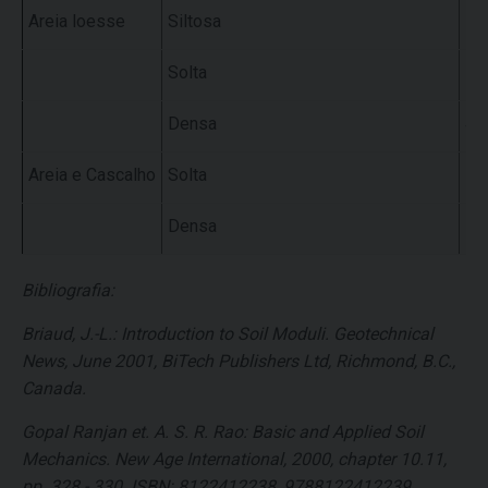
Areia loesse
Siltosa
7 -
Solta
10
Densa
48
Areia e Cascalho
Solta
50
Densa
10
Bibliografia:
Briaud, J.-L.: Introduction to Soil Moduli. Geotechnical
News, June 2001, BiTech Publishers Ltd, Richmond, B.C.,
Canada.
Gopal Ranjan et. A. S. R. Rao: Basic and Applied Soil
Mechanics. New Age International, 2000, chapter 10.11,
pp. 328 - 330. ISBN: 8122412238, 9788122412239.