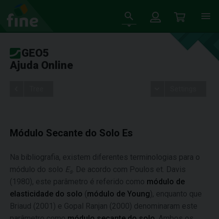
GEO5
Ajuda Online
Tree
Settings
Módulo Secante do Solo Es
Na bibliografia, existem diferentes terminologias para o
módulo do solo
E
. De acordo com Poulos et. Davis
s
(1980), este parâmetro é referido como
módulo de
elasticidade do solo
(
módulo de Young
), enquanto que
Briaud (2001) e Gopal Ranjan (2000) denominaram este
parâmetro como
módulo secante do solo
. Ambos os