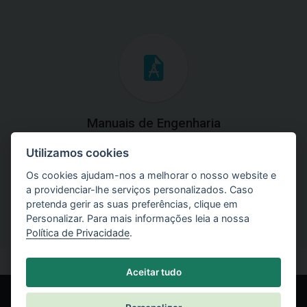
Manuais de Engenharia
Utilizamos cookies
Baixe os manuais com explicações práticas e teóricas do
uso do software.
Os cookies ajudam-nos a melhorar o nosso website e
a providenciar-lhe serviços personalizados. Caso
pretenda gerir as suas preferências, clique em
Personalizar. Para mais informações leia a nossa
Política de Privacidade
.
Aceitar tudo