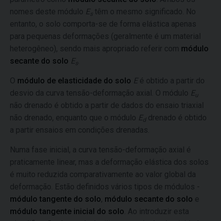
nomes deste módulo
E
têm o mesmo significado. No
s
entanto, o solo comporta-se de forma elástica apenas
para pequenas deformações (geralmente é um material
heterogêneo), sendo mais apropriado referir com
módulo
secante do solo
E
.
s
O
módulo de elasticidade do solo
E
é obtido a partir do
desvio da curva tensão-deformação axial. O módulo
E
u
não drenado é obtido a partir de dados do ensaio triaxial
não drenado, enquanto que o módulo
E
drenado é obtido
d
a partir ensaios em condições drenadas.
Numa fase inicial, a curva tensão-deformação axial é
praticamente linear, mas a deformação elástica dos solos
é muito reduzida comparativamente ao valor global da
deformação. Estão definidos vários tipos de módulos -
módulo tangente do solo
,
módulo secante do solo
e
módulo tangente inicial do solo
. Ao introduzir esta