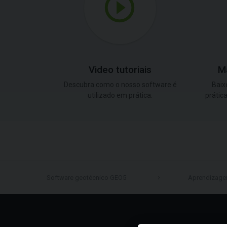
Video tutoriais
M
Descubra como o nosso software é
Baix
utilizado em prática.
prátic
Software geotécnico GEO5
Aprendizag