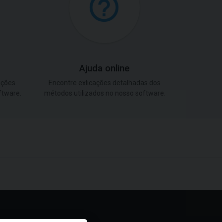
Ajuda online
ações
Encontre exlicações detalhadas dos
ftware.
métodos utilizados no nosso software.