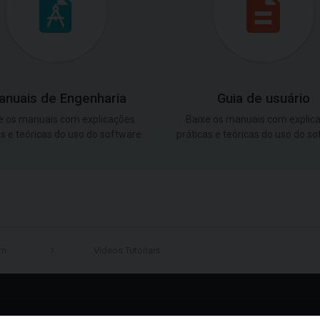
anuais de Engenharia
Guia de usuário
e os manuais com explicações
Baixe os manuais com explic
as e teóricas do uso do software.
práticas e teóricas do uso do so
em
Videos Tutoriais