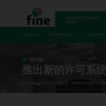
Software Geotécnico
GEO5
Soluções
Características
Programas
GEO5
推出新的许可系统 Fin
Software geotécnico GEO5
Aprendizagem
Vi